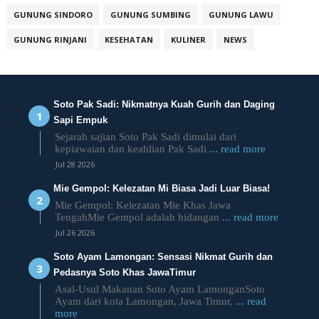
GUNUNG SINDORO
GUNUNG SUMBING
GUNUNG LAWU
GUNUNG RINJANI
KESEHATAN
KULINER
NEWS
Soto Pak Sadi: Nikmatnya Kuah Gurih dan Daging
Sapi Empuk
Sejarah sajian Soto Pak Sadi dimulai dari
kepiawaian dan keahlian Pak Sadi
... read more
Jul 28 2026
Mie Gempol: Kelezatan Mi Biasa Jadi Luar Biasa!
Mie Gempol: Kelezatan Mie Khas Jawa
TengahMie Gempol adalah hidangan
... read more
Jul 26 2026
Soto Ayam Lamongan: Sensasi Nikmat Gurih dan
Pedasnya Soto Khas JawaTimur
Asal-Usul Makanan Soto Ayam LamonganSoto
Ayam dari kota Lamongan, Jawa Timur,
... read
more