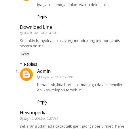
iya gan,..semoga dalam waktu dekat ini....
Reply
Download Line
May 8, 2013 at 7:04 PM
Semakin banyak aplikasi yang mendukung telepon gratis
secara online
Reply
Replies
Admin
May 8, 2013 at 7:49 PM
benar sob,.kita harus cermat juga dalam memilih
aplikasi telepon tersebut...
Reply
Hewanpedia
May 10, 2013 at 2:27 PM
sekarang udah ada cacaotalk gan . jadi ga perlu ribet . hehe