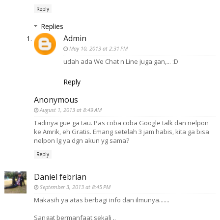
Reply
Replies
Admin
May 10, 2013 at 2:31 PM
udah ada We Chat n Line juga gan,... :D
Reply
Anonymous
August 1, 2013 at 8:49 AM
Tadinya gue ga tau. Pas coba coba Google talk dan nelpon
ke Amrik, eh Gratis. Emang setelah 3 jam habis, kita ga bisa
nelpon lg ya dgn akun yg sama?
Reply
Daniel febrian
September 3, 2013 at 8:45 PM
Makasih ya atas berbagi info dan ilmunya.......
Sangat bermanfaat sekali ..