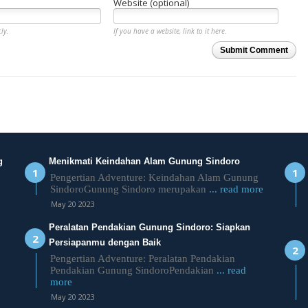
Website (optional)
ly.
If you have a website, link to it here.
Submit Comment
g
Menikmati Keindahan Alam Gunung Sindoro
Pengertian Adventure: Keindahan Alam Gunung
SindoroGunung Sindoro merupakan
... read more
May 20 2023
Peralatan Pendakian Gunung Sindoro: Siapkan
Persiapanmu dengan Baik
Pengertian Adventure: Peralatan Pendakian
Pendakian Gunung SindoroPendakian
... read
more
May 20 2023