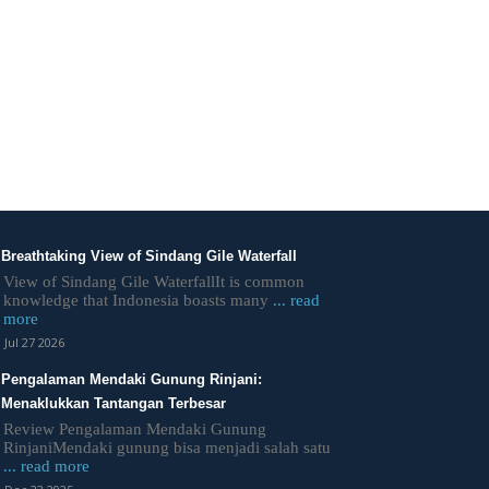
Breathtaking View of Sindang Gile Waterfall
View of Sindang Gile WaterfallIt is common
knowledge that Indonesia boasts many
... read
more
Jul 27 2026
Pengalaman Mendaki Gunung Rinjani:
Menaklukkan Tantangan Terbesar
Review Pengalaman Mendaki Gunung
RinjaniMendaki gunung bisa menjadi salah satu
... read more