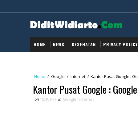
HOME
NEWS
KESEHATAN
PRIVACY POLICY
Home
/
Google
/
Internet
/
Kantor Pusat Google : Go
Kantor Pusat Google : Google
on
10:40 PM
in
Google
,
Internet