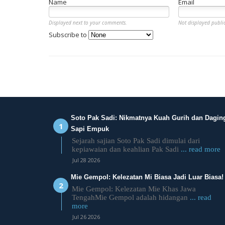
Name
Email
Displayed next to your comments.
Not displayed public
Subscribe to
Soto Pak Sadi: Nikmatnya Kuah Gurih dan Dagin
Sapi Empuk
Sejarah sajian Soto Pak Sadi dimulai dari
kepiawaian dan keahlian Pak Sadi
... read more
Jul 28 2026
Mie Gempol: Kelezatan Mi Biasa Jadi Luar Biasa!
Mie Gempol: Kelezatan Mie Khas Jawa
TengahMie Gempol adalah hidangan
... read
more
Jul 26 2026