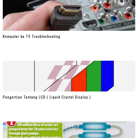
Komputer ke TV Troubleshooting
Pengertian Tentang LCD ( Liquid Crystal Display )