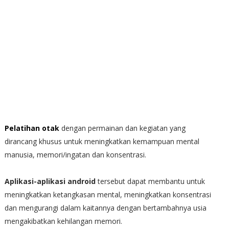
Pelatihan otak
dengan permainan dan kegiatan yang
dirancang khusus untuk meningkatkan kemampuan mental
manusia, memori/ingatan dan konsentrasi.
Aplikasi-aplikasi android
tersebut dapat membantu untuk
meningkatkan ketangkasan mental, meningkatkan konsentrasi
dan mengurangi dalam kaitannya dengan bertambahnya usia
mengakibatkan kehilangan memori.