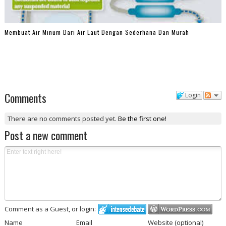
Membuat Air Minum Dari Air Laut Dengan Sederhana Dan Murah
Comments
Login
There are no comments posted yet.
Be the first one!
Post a new comment
Comment as a Guest, or login:
Name
Email
Website (optional)