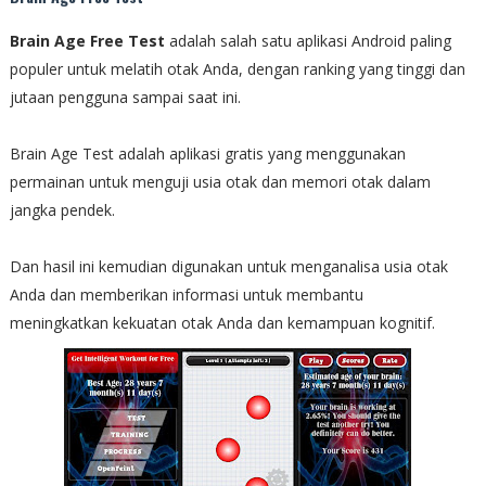
Brain Age Free Test
adalah salah satu aplikasi Android paling
populer untuk melatih otak Anda, dengan ranking yang tinggi dan
jutaan pengguna sampai saat ini.
Brain Age Test adalah aplikasi gratis yang menggunakan
permainan untuk menguji usia otak dan memori otak dalam
jangka pendek.
Dan hasil ini kemudian digunakan untuk menganalisa usia otak
Anda dan memberikan informasi untuk membantu
meningkatkan kekuatan otak Anda dan kemampuan kognitif.