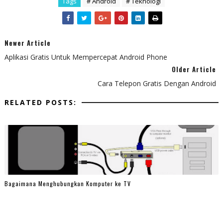
Tags
# Android
# Teknologi
Newer Article
Aplikasi Gratis Untuk Mempercepat Android Phone
Older Article
Cara Telepon Gratis Dengan Android
RELATED POSTS:
Bagaimana Menghubungkan Komputer ke TV