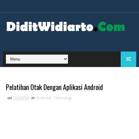
Pelatihan Otak Dengan Aplikasi Android
on
10:29 PM
in
Android
,
Teknologi