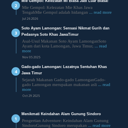
Mie Gempol: Kelezatan Mi Biasa Jadi Luar Biasa!
Mie Gempol: Kelezatan Mie Khas Jawa
TengahMie Gempol adalah hidangan
... read more
Jul 26 2026
Soto Ayam Lamongan: Sensasi Nikmat Gurih dan
Pedasnya Soto Khas JawaTimur
Asal-Usul Makanan Soto Ayam LamonganSoto
Ayam dari kota Lamongan, Jawa Timur,
... read
more
Nov 05 2025
Gado-gado Lamongan: Lezatnya Sentuhan Khas
Jawa Timur
Sejarah Makanan Gado-gado LamonganGado-
gado Lamongan merupakan makanan asli
... read
more
Oct 29 2025
Menikmati Keindahan Alam Gunung Sindoro
Pengertian Adventure: Keindahan Alam Gunung
SindoroGunung Sindoro merupakan
... read more