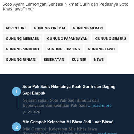
Soto Ayam Lamongan: Sensasi Nikmat Gurih dan Pedasnya Soto
Khas JawaTimur
ADVENTURE
GUNUNG CIREMAI
GUNUNG MERAPI
GUNUNG MERBABU
GUNUNG PAPANDAYAN
GUNUNG SEMERU
GUNUNG SINDORO
GUNUNG SUMBING
GUNUNG LAWU
GUNUNG RINJANI
KESEHATAN
KULINER
NEWS
Soto Pak Sadi: Nikmatnya Kuah Gurih dan Daging
Sapi Empuk
Sejarah sajian Soto Pak Sadi dimulai dari
kepiawaian dan keahlian Pak Sadi
... read more
Jul 28 2026
Mie Gempol: Kelezatan Mi Biasa Jadi Luar Biasa!
Mie Gempol: Kelezatan Mie Khas Jawa