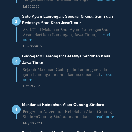
TengahMie Gempol adalah hidangan
... read more
Jul 26 2026
Soto Ayam Lamongan: Sensasi Nikmat Gurih dan
Pedasnya Soto Khas JawaTimur
Asal-Usul Makanan Soto Ayam LamonganSoto
Ayam dari kota Lamongan, Jawa Timur,
... read
more
Nov 05 2025
Gado-gado Lamongan: Lezatnya Sentuhan Khas
Jawa Timur
Sejarah Makanan Gado-gado LamonganGado-
gado Lamongan merupakan makanan asli
... read
more
Oct 29 2025
Menikmati Keindahan Alam Gunung Sindoro
Pengertian Adventure: Keindahan Alam Gunung
SindoroGunung Sindoro merupakan
... read more
May 20 2023