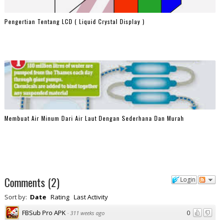
Pengertian Tentang LCD ( Liquid Crystal Display )
Membuat Air Minum Dari Air Laut Dengan Sederhana Dan Murah
Comments
(
2
)
Login
Sort by:
Date
Rating
Last Activity
FBSub Pro APK
0
·
311 weeks ago