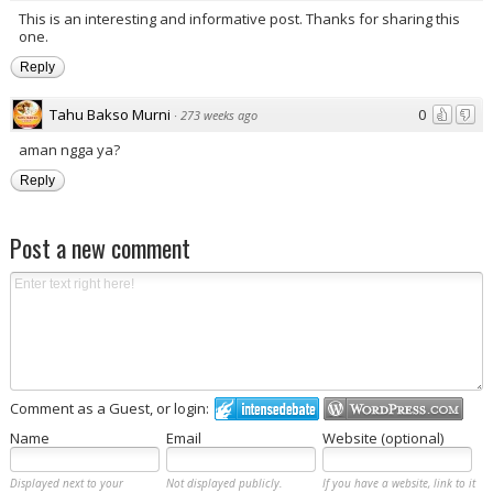
This is an interesting and informative post. Thanks for sharing this
one.
Reply
Tahu Bakso Murni
0
·
273 weeks ago
aman ngga ya?
Reply
Post a new comment
Comment as a Guest, or login:
Name
Email
Website (optional)
Displayed next to your
Not displayed publicly.
If you have a website, link to it