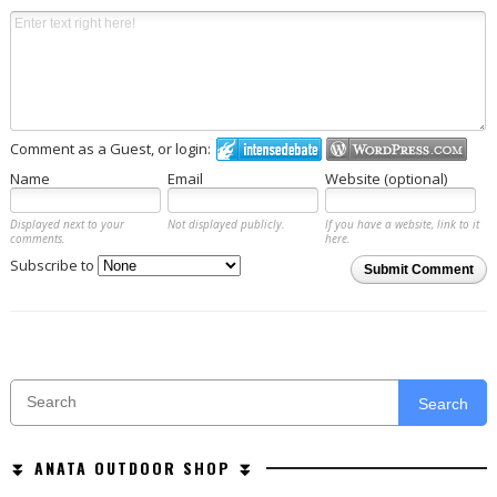
Comment as a Guest, or login:
Name
Email
Website (optional)
Displayed next to your
Not displayed publicly.
If you have a website, link to it
comments.
here.
Subscribe to
Submit Comment
Search
⏬ ANATA OUTDOOR SHOP ⏬