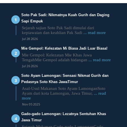
Soto Pak Sadi: Nikmatnya Kuah Gurih dan Daging
Sapi Empuk
Sejarah sajian Soto Pak Sadi dimulai dari
kepiawaian dan keahlian Pak Sadi
... read more
Jul 28 2026
Mie Gempol: Kelezatan Mi Biasa Jadi Luar Biasa!
Mie Gempol: Kelezatan Mie Khas Jawa
TengahMie Gempol adalah hidangan
... read more
Jul 26 2026
Soto Ayam Lamongan: Sensasi Nikmat Gurih dan
Pedasnya Soto Khas JawaTimur
Asal-Usul Makanan Soto Ayam LamonganSoto
Ayam dari kota Lamongan, Jawa Timur,
... read
more
Nov 05 2025
Gado-gado Lamongan: Lezatnya Sentuhan Khas
Jawa Timur
Sejarah Makanan Gado-gado LamonganGado-