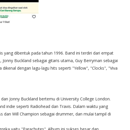
is yang dibentuk pada tahun 1996. Band ini terdiri dari empat
is, Jonny Buckland sebagai gitaris utama, Guy Berryman sebagai
ikenal dengan lagu-lagu hits seperti "Yellow", "Clocks", "Viva
 dan Jonny Buckland bertemu di University College London.
d indie seperti Radiohead dan Travis. Dalam waktu yang
s dan Will Champion sebagai drummer, dan mulai tampil di
reka yaitu "Parachutes". Album ini sukses besar dan