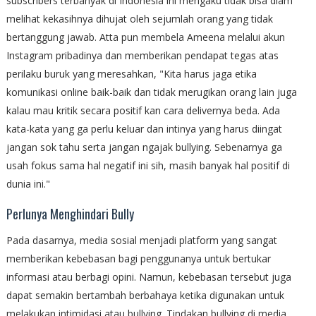
subscribers terbanyak di Indonesia ini mengaku tidak bisa diam
melihat kekasihnya dihujat oleh sejumlah orang yang tidak
bertanggung jawab. Atta pun membela Ameena melalui akun
Instagram pribadinya dan memberikan pendapat tegas atas
perilaku buruk yang meresahkan, "Kita harus jaga etika
komunikasi online baik-baik dan tidak merugikan orang lain juga
kalau mau kritik secara positif kan cara delivernya beda. Ada
kata-kata yang ga perlu keluar dan intinya yang harus diingat
jangan sok tahu serta jangan ngajak bullying. Sebenarnya ga
usah fokus sama hal negatif ini sih, masih banyak hal positif di
dunia ini."
Perlunya Menghindari Bully
Pada dasarnya, media sosial menjadi platform yang sangat
memberikan kebebasan bagi penggunanya untuk bertukar
informasi atau berbagi opini. Namun, kebebasan tersebut juga
dapat semakin bertambah berbahaya ketika digunakan untuk
melakukan intimidasi atau bullying. Tindakan bullying di media