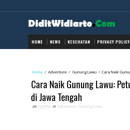
HOME
NEWS
KESEHATAN
PRIVACY POLICY
Home
/
Adventure
/
Gunung Lawu
/
Cara Naik Gunu
Cara Naik Gunung Lawu: Pet
di Jawa Tengah
on
7:20 PM
in
Adventure
,
Gunung Lawu