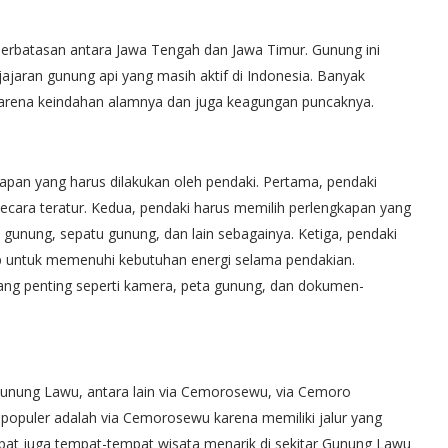
erbatasan antara Jawa Tengah dan Jawa Timur. Gunung ini
ajaran gunung api yang masih aktif di Indonesia. Banyak
karena keindahan alamnya dan juga keagungan puncaknya.
pan yang harus dilakukan oleh pendaki. Pertama, pendaki
ecara teratur. Kedua, pendaki harus memilih perlengkapan yang
et gunung, sepatu gunung, dan lain sebagainya. Ketiga, pendaki
ntuk memenuhi kebutuhan energi selama pendakian.
ng penting seperti kamera, peta gunung, dan dokumen-
Gunung Lawu, antara lain via Cemorosewu, via Cemoro
 populer adalah via Cemorosewu karena memiliki jalur yang
apat juga tempat-tempat wisata menarik di sekitar Gunung Lawu