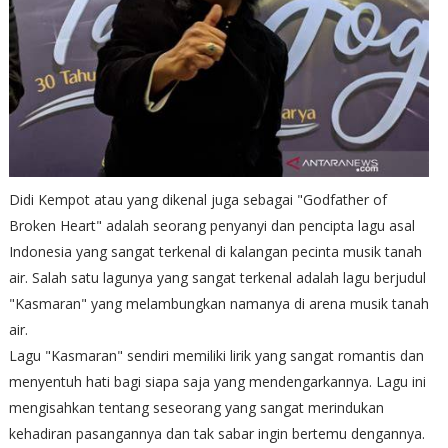
Didi Kempot atau yang dikenal juga sebagai "Godfather of
Broken Heart" adalah seorang penyanyi dan pencipta lagu asal
Indonesia yang sangat terkenal di kalangan pecinta musik tanah
air. Salah satu lagunya yang sangat terkenal adalah lagu berjudul
"Kasmaran" yang melambungkan namanya di arena musik tanah
air.
Lagu "Kasmaran" sendiri memiliki lirik yang sangat romantis dan
menyentuh hati bagi siapa saja yang mendengarkannya. Lagu ini
mengisahkan tentang seseorang yang sangat merindukan
kehadiran pasangannya dan tak sabar ingin bertemu dengannya.