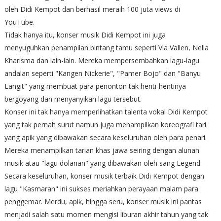
oleh Didi Kempot dan berhasil meraih 100 juta views di
YouTube.
Tidak hanya itu, konser musik Didi Kempot ini juga
menyuguhkan penampilan bintang tamu seperti Via Vallen, Nella
Kharisma dan lain-lain. Mereka mempersembahkan lagu-lagu
andalan seperti "Kangen Nickerie", "Pamer Bojo" dan "Banyu
Langit" yang membuat para penonton tak henti-hentinya
bergoyang dan menyanyikan lagu tersebut.
Konser ini tak hanya memperlihatkan talenta vokal Didi Kempot
yang tak pernah surut namun juga menampilkan koreografi tari
yang apik yang dibawakan secara keseluruhan oleh para penari.
Mereka menampilkan tarian khas jawa seiring dengan alunan
musik atau "lagu dolanan" yang dibawakan oleh sang Legend.
Secara keseluruhan, konser musik terbaik Didi Kempot dengan
lagu "Kasmaran" ini sukses meriahkan perayaan malam para
penggemar. Merdu, apik, hingga seru, konser musik ini pantas
menjadi salah satu momen mengisi liburan akhir tahun yang tak