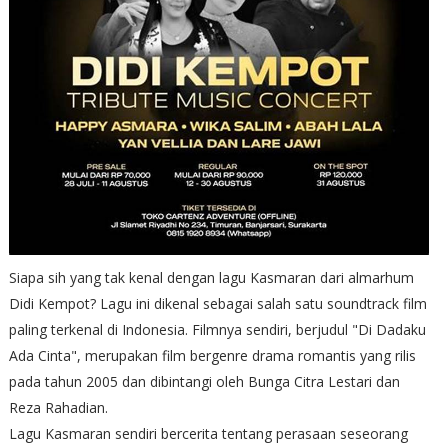
Siapa sih yang tak kenal dengan lagu Kasmaran dari almarhum
Didi Kempot? Lagu ini dikenal sebagai salah satu soundtrack film
paling terkenal di Indonesia. Filmnya sendiri, berjudul "Di Dadaku
Ada Cinta", merupakan film bergenre drama romantis yang rilis
pada tahun 2005 dan dibintangi oleh Bunga Citra Lestari dan
Reza Rahadian.
Lagu Kasmaran sendiri bercerita tentang perasaan seseorang