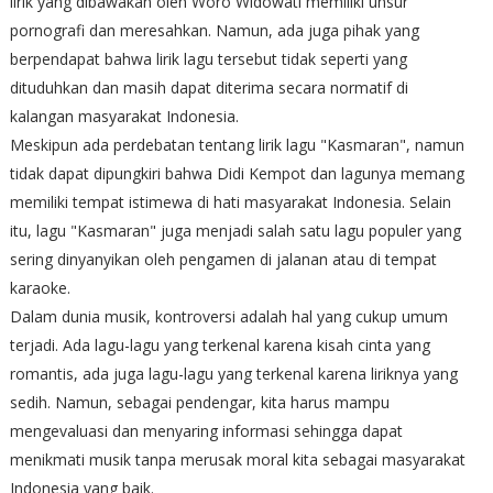
lirik yang dibawakan oleh Woro Widowati memiliki unsur
pornografi dan meresahkan. Namun, ada juga pihak yang
berpendapat bahwa lirik lagu tersebut tidak seperti yang
dituduhkan dan masih dapat diterima secara normatif di
kalangan masyarakat Indonesia.
Meskipun ada perdebatan tentang lirik lagu "Kasmaran", namun
tidak dapat dipungkiri bahwa Didi Kempot dan lagunya memang
memiliki tempat istimewa di hati masyarakat Indonesia. Selain
itu, lagu "Kasmaran" juga menjadi salah satu lagu populer yang
sering dinyanyikan oleh pengamen di jalanan atau di tempat
karaoke.
Dalam dunia musik, kontroversi adalah hal yang cukup umum
terjadi. Ada lagu-lagu yang terkenal karena kisah cinta yang
romantis, ada juga lagu-lagu yang terkenal karena liriknya yang
sedih. Namun, sebagai pendengar, kita harus mampu
mengevaluasi dan menyaring informasi sehingga dapat
menikmati musik tanpa merusak moral kita sebagai masyarakat
Indonesia yang baik.