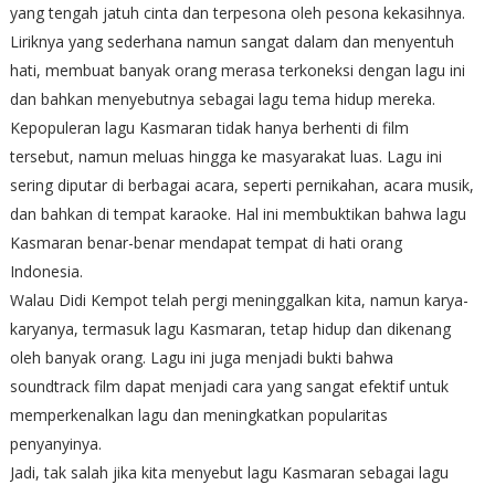
yang tengah jatuh cinta dan terpesona oleh pesona kekasihnya.
Liriknya yang sederhana namun sangat dalam dan menyentuh
hati, membuat banyak orang merasa terkoneksi dengan lagu ini
dan bahkan menyebutnya sebagai lagu tema hidup mereka.
Kepopuleran lagu Kasmaran tidak hanya berhenti di film
tersebut, namun meluas hingga ke masyarakat luas. Lagu ini
sering diputar di berbagai acara, seperti pernikahan, acara musik,
dan bahkan di tempat karaoke. Hal ini membuktikan bahwa lagu
Kasmaran benar-benar mendapat tempat di hati orang
Indonesia.
Walau Didi Kempot telah pergi meninggalkan kita, namun karya-
karyanya, termasuk lagu Kasmaran, tetap hidup dan dikenang
oleh banyak orang. Lagu ini juga menjadi bukti bahwa
soundtrack film dapat menjadi cara yang sangat efektif untuk
memperkenalkan lagu dan meningkatkan popularitas
penyanyinya.
Jadi, tak salah jika kita menyebut lagu Kasmaran sebagai lagu