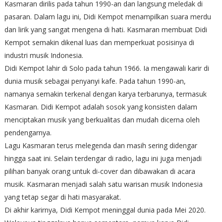
Kasmaran dirilis pada tahun 1990-an dan langsung meledak di
pasaran. Dalam lagu ini, Didi Kempot menampilkan suara merdu
dan lirik yang sangat mengena di hati. Kasmaran membuat Didi
Kempot semakin dikenal luas dan memperkuat posisinya di
industri musik Indonesia.
Didi Kempot lahir di Solo pada tahun 1966. Ia mengawali karir di
dunia musik sebagai penyanyi kafe. Pada tahun 1990-an,
namanya semakin terkenal dengan karya terbarunya, termasuk
Kasmaran. Didi Kempot adalah sosok yang konsisten dalam
menciptakan musik yang berkualitas dan mudah dicerna oleh
pendengarnya.
Lagu Kasmaran terus melegenda dan masih sering didengar
hingga saat ini. Selain terdengar di radio, lagu ini juga menjadi
pilihan banyak orang untuk di-cover dan dibawakan di acara
musik. Kasmaran menjadi salah satu warisan musik Indonesia
yang tetap segar di hati masyarakat.
Di akhir karirnya, Didi Kempot meninggal dunia pada Mei 2020.