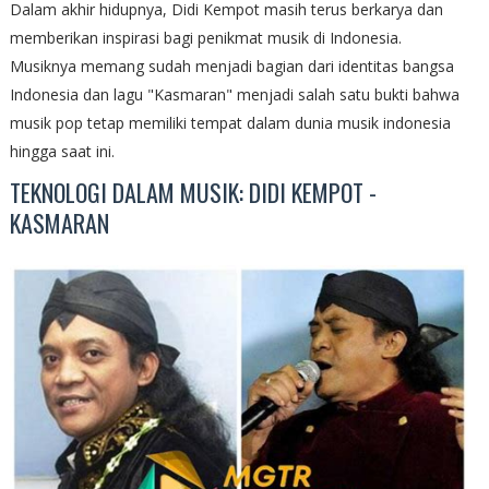
Dalam akhir hidupnya, Didi Kempot masih terus berkarya dan
memberikan inspirasi bagi penikmat musik di Indonesia.
Musiknya memang sudah menjadi bagian dari identitas bangsa
Indonesia dan lagu "Kasmaran" menjadi salah satu bukti bahwa
musik pop tetap memiliki tempat dalam dunia musik indonesia
hingga saat ini.
TEKNOLOGI DALAM MUSIK: DIDI KEMPOT -
KASMARAN