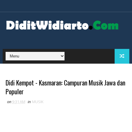
Didi Kempot - Kasmaran: Campuran Musik Jawa dan
Populer
on
9:31 AM
in
MUSIK