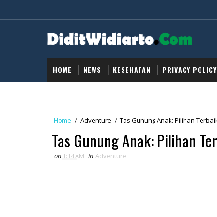
HOME
NEWS
KESEHATAN
PRIVACY POLICY
Home
/
Adventure
/
Tas Gunung Anak: Pilihan Terba
Tas Gunung Anak: Pilihan Te
on
1:14 AM
in
Adventure