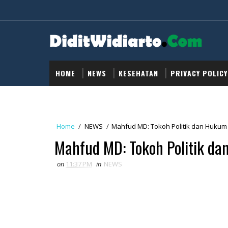
HOME
NEWS
KESEHATAN
PRIVACY POLICY
Home
/
NEWS
/
Mahfud MD: Tokoh Politik dan Hukum
Mahfud MD: Tokoh Politik da
on
11:37 PM
in
NEWS