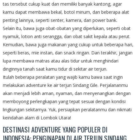
tas tersebut cukup kuat dan memiliki banyak kantong, agar
kamu dapat membawa bekal, botol minum, dan beberapa alat
penting lainnya, seperti senter, kamera, dan power bank.
Selain itu, bawa juga obat-obatan yang diperlukan, seperti obat
nyamuk, lotion anti serangga, dan obat sakit kepala atau perut.
Kemudian, bawa juga makanan yang cukup untuk beberapa hari,
seperti beras, mie instan, dan snack ringan. Dan terakhir, jangan
lupa membawa matras atau alas tidur untuk menghindari
dinginnya tanah saat kamu tidur di sekitar air terjun.
Itulah beberapa peralatan yang wajib kamu bawa saat ingin
melakukan adventure ke air terjun Sindang Gile. Perjalananmu
akan menjadi lebih aman, nyaman, dan menyenangkan dengan
memboyong perlengkapan yang tepat sesuai dengan kondisi
lingkungan sekitarnya. Yuk, persiapkan peralatanmu dan nikmati
keindahan alam di Lombok Utara!
DESTINASI ADVENTURE YANG POPULER DI
INDONESIA: PENGINAPAN DI AIR TERJUN SINDANG