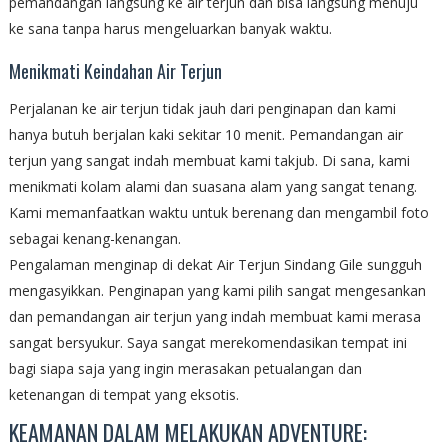
pemandangan langsung ke air terjun dan bisa langsung menuju
ke sana tanpa harus mengeluarkan banyak waktu.
Menikmati Keindahan Air Terjun
Perjalanan ke air terjun tidak jauh dari penginapan dan kami
hanya butuh berjalan kaki sekitar 10 menit. Pemandangan air
terjun yang sangat indah membuat kami takjub. Di sana, kami
menikmati kolam alami dan suasana alam yang sangat tenang.
Kami memanfaatkan waktu untuk berenang dan mengambil foto
sebagai kenang-kenangan.
Pengalaman menginap di dekat Air Terjun Sindang Gile sungguh
mengasyikkan. Penginapan yang kami pilih sangat mengesankan
dan pemandangan air terjun yang indah membuat kami merasa
sangat bersyukur. Saya sangat merekomendasikan tempat ini
bagi siapa saja yang ingin merasakan petualangan dan
ketenangan di tempat yang eksotis.
KEAMANAN DALAM MELAKUKAN ADVENTURE: