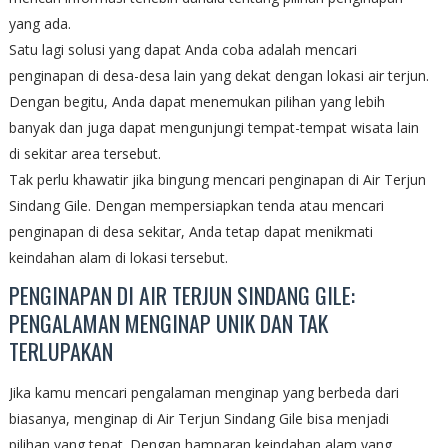
yang ada.
Satu lagi solusi yang dapat Anda coba adalah mencari
penginapan di desa-desa lain yang dekat dengan lokasi air terjun.
Dengan begitu, Anda dapat menemukan pilihan yang lebih
banyak dan juga dapat mengunjungi tempat-tempat wisata lain
di sekitar area tersebut.
Tak perlu khawatir jika bingung mencari penginapan di Air Terjun
Sindang Gile. Dengan mempersiapkan tenda atau mencari
penginapan di desa sekitar, Anda tetap dapat menikmati
keindahan alam di lokasi tersebut.
PENGINAPAN DI AIR TERJUN SINDANG GILE:
PENGALAMAN MENGINAP UNIK DAN TAK
TERLUPAKAN
Jika kamu mencari pengalaman menginap yang berbeda dari
biasanya, menginap di Air Terjun Sindang Gile bisa menjadi
pilihan yang tepat. Dengan hamparan keindahan alam yang