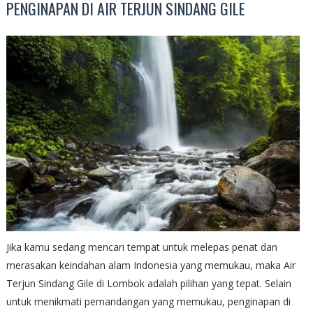
PENGINAPAN DI AIR TERJUN SINDANG GILE
Jika kamu sedang mencari tempat untuk melepas penat dan
merasakan keindahan alam Indonesia yang memukau, maka Air
Terjun Sindang Gile di Lombok adalah pilihan yang tepat. Selain
untuk menikmati pemandangan yang memukau, penginapan di