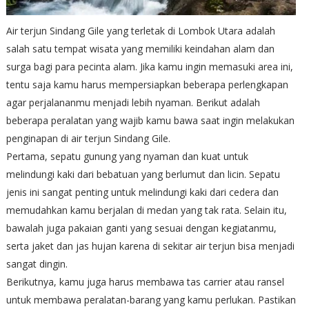
Air terjun Sindang Gile yang terletak di Lombok Utara adalah
salah satu tempat wisata yang memiliki keindahan alam dan
surga bagi para pecinta alam. Jika kamu ingin memasuki area ini,
tentu saja kamu harus mempersiapkan beberapa perlengkapan
agar perjalananmu menjadi lebih nyaman. Berikut adalah
beberapa peralatan yang wajib kamu bawa saat ingin melakukan
penginapan di air terjun Sindang Gile.
Pertama, sepatu gunung yang nyaman dan kuat untuk
melindungi kaki dari bebatuan yang berlumut dan licin. Sepatu
jenis ini sangat penting untuk melindungi kaki dari cedera dan
memudahkan kamu berjalan di medan yang tak rata. Selain itu,
bawalah juga pakaian ganti yang sesuai dengan kegiatanmu,
serta jaket dan jas hujan karena di sekitar air terjun bisa menjadi
sangat dingin.
Berikutnya, kamu juga harus membawa tas carrier atau ransel
untuk membawa peralatan-barang yang kamu perlukan. Pastikan