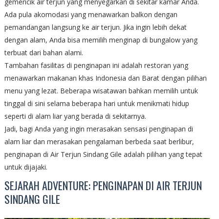
gemericik air terjun yang menyegarkan di sekitar kamar Anda.
Ada pula akomodasi yang menawarkan balkon dengan
pemandangan langsung ke air terjun. Jika ingin lebih dekat
dengan alam, Anda bisa memilih menginap di bungalow yang
terbuat dari bahan alami.
Tambahan fasilitas di penginapan ini adalah restoran yang
menawarkan makanan khas Indonesia dan Barat dengan pilihan
menu yang lezat. Beberapa wisatawan bahkan memilih untuk
tinggal di sini selama beberapa hari untuk menikmati hidup
seperti di alam liar yang berada di sekitarnya.
Jadi, bagi Anda yang ingin merasakan sensasi penginapan di
alam liar dan merasakan pengalaman berbeda saat berlibur,
penginapan di Air Terjun Sindang Gile adalah pilihan yang tepat
untuk dijajaki.
SEJARAH ADVENTURE: PENGINAPAN DI AIR TERJUN
SINDANG GILE