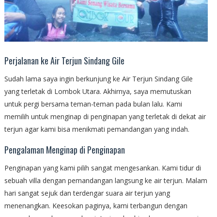
Perjalanan ke Air Terjun Sindang Gile
Sudah lama saya ingin berkunjung ke Air Terjun Sindang Gile
yang terletak di Lombok Utara. Akhirnya, saya memutuskan
untuk pergi bersama teman-teman pada bulan lalu. Kami
memilih untuk menginap di penginapan yang terletak di dekat air
terjun agar kami bisa menikmati pemandangan yang indah.
Pengalaman Menginap di Penginapan
Penginapan yang kami pilih sangat mengesankan. Kami tidur di
sebuah villa dengan pemandangan langsung ke air terjun. Malam
hari sangat sejuk dan terdengar suara air terjun yang
menenangkan. Keesokan paginya, kami terbangun dengan