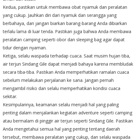
Kedua, pastikan untuk membawa obat nyamuk dan peralatan
yang cukup. Jauhkan diri dari nyamuk dan serangga yang
berbahaya, dan jangan biarkan barang-barang Anda dibiarkan
terlalu lama di luar tenda. Pastikan juga bahwa Anda membawa
peralatan camping seperti obor dan sleeping bag agar dapat
tidur dengan nyaman.
Ketiga, selalu waspada terhadap cuaca. Saat musim hujan tiba,
air terjun Sindang Gile dapat menjadi bahaya karena membludak
secara tiba-tiba. Pastikan Anda memperhatikan ramalan cuaca
sebelum melakukan perjalanan ke sana. Jangan pernah
mengambil risiko dan selalu memperhatikan kondisi cuaca
sekitar.
Kesimpulannya, keamanan selalu menjadi hal yang paling
penting dalam menjalankan kegiatan adventure seperti camping
atau bermalam di pinggir air terjun seperti Sindang Gile. Pastikan
Anda mengetahui semua hal yang penting tentang daerah
tersebut, membawa peralatan yang cukup, dan selalu waspada