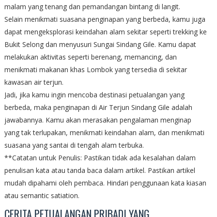
malam yang tenang dan pemandangan bintang di langit.
Selain menikmati suasana penginapan yang berbeda, kamu juga
dapat mengeksplorasi keindahan alam sekitar seperti trekking ke
Bukit Selong dan menyusuri Sungai Sindang Gile. Kamu dapat
melakukan aktivitas seperti berenang, memancing, dan
menikmati makanan khas Lombok yang tersedia di sekitar
kawasan air terjun.
Jadi, jika kamu ingin mencoba destinasi petualangan yang
berbeda, maka penginapan di Air Terjun Sindang Gile adalah
jawabannya. Kamu akan merasakan pengalaman menginap
yang tak terlupakan, menikmati keindahan alam, dan menikmati
suasana yang santai di tengah alam terbuka.
**Catatan untuk Penulis: Pastikan tidak ada kesalahan dalam
penulisan kata atau tanda baca dalam artikel. Pastikan artikel
mudah dipahami oleh pembaca. Hindari penggunaan kata kiasan
atau semantic satiation.
CERITA PETUALANGAN PRIBADI YANG