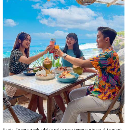
Pantai Segara Anak adalah salah satu tempat wisata di Lombok