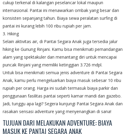
cukup terkenal di kalangan peselancar lokal maupun
internasional. Pantai ini menawarkan ombak yang besar dan
konsisten sepanjang tahun. Biaya sewa peralatan surfing di
pantai ini kurang lebih 100 ribu rupiah per jam.
3. Hiking
Selain aktivitas air, di Pantai Segara Anak juga tersedia jalur
hiking ke Gunung Rinjani. Kamu bisa menikmati pemandangan
alam yang spektakuler dan menantang diri untuk mencapai
puncak Rinjani yang memiliki ketinggian 3.726 mdpl.
Untuk bisa menikmati semua jenis adventure di Pantai Segara
Anak, kamu perlu mengeluarkan biaya masuk sebesar 10 ribu
rupiah per orang. Harga ini sudah termasuk biaya parkir dan
penggunaan fasilitas pantai seperti kamar mandi dan gazebo.
Jadi, tunggu apa lagi? Segera kunjungi Pantai Segara Anak dan
rasakan sensasi adventure yang menyenangkan di sana!
TUJUAN DARI MELAKUKAN ADVENTURE: BIAYA
MASUK KE PANTAI SEGARA ANAK