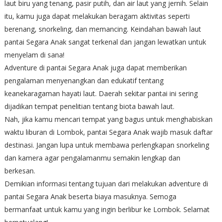
laut biru yang tenang, pasir putih, dan air laut yang jernih. Selain
itu, kamu juga dapat melakukan beragam aktivitas seperti
berenang, snorkeling, dan memancing. Keindahan bawah laut
pantai Segara Anak sangat terkenal dan jangan lewatkan untuk
menyelam di sana!
Adventure di pantai Segara Anak juga dapat memberikan
pengalaman menyenangkan dan edukatif tentang
keanekaragaman hayati laut. Daerah sekitar pantai ini sering
dijadikan tempat penelitian tentang biota bawah laut.
Nah, jika kamu mencari tempat yang bagus untuk menghabiskan
waktu liburan di Lombok, pantai Segara Anak wajib masuk daftar
destinasi. Jangan lupa untuk membawa perlengkapan snorkeling
dan kamera agar pengalamanmu semakin lengkap dan
berkesan.
Demikian informasi tentang tujuan dari melakukan adventure di
pantai Segara Anak beserta biaya masuknya. Semoga
bermanfaat untuk kamu yang ingin berlibur ke Lombok. Selamat