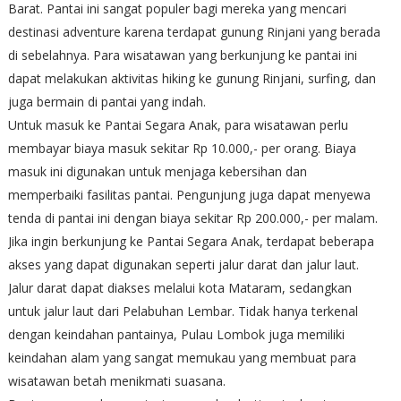
Barat. Pantai ini sangat populer bagi mereka yang mencari
destinasi adventure karena terdapat gunung Rinjani yang berada
di sebelahnya. Para wisatawan yang berkunjung ke pantai ini
dapat melakukan aktivitas hiking ke gunung Rinjani, surfing, dan
juga bermain di pantai yang indah.
Untuk masuk ke Pantai Segara Anak, para wisatawan perlu
membayar biaya masuk sekitar Rp 10.000,- per orang. Biaya
masuk ini digunakan untuk menjaga kebersihan dan
memperbaiki fasilitas pantai. Pengunjung juga dapat menyewa
tenda di pantai ini dengan biaya sekitar Rp 200.000,- per malam.
Jika ingin berkunjung ke Pantai Segara Anak, terdapat beberapa
akses yang dapat digunakan seperti jalur darat dan jalur laut.
Jalur darat dapat diakses melalui kota Mataram, sedangkan
untuk jalur laut dari Pelabuhan Lembar. Tidak hanya terkenal
dengan keindahan pantainya, Pulau Lombok juga memiliki
keindahan alam yang sangat memukau yang membuat para
wisatawan betah menikmati suasana.