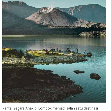
Pantai Segara Anak di Lombok menjadi salah satu destinasi