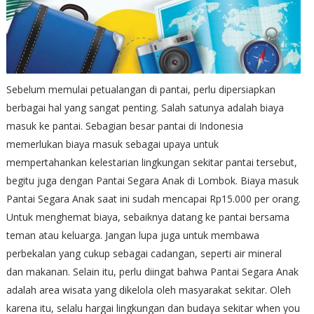
Sebelum memulai petualangan di pantai, perlu dipersiapkan
berbagai hal yang sangat penting. Salah satunya adalah biaya
masuk ke pantai. Sebagian besar pantai di Indonesia
memerlukan biaya masuk sebagai upaya untuk
mempertahankan kelestarian lingkungan sekitar pantai tersebut,
begitu juga dengan Pantai Segara Anak di Lombok. Biaya masuk
Pantai Segara Anak saat ini sudah mencapai Rp15.000 per orang.
Untuk menghemat biaya, sebaiknya datang ke pantai bersama
teman atau keluarga. Jangan lupa juga untuk membawa
perbekalan yang cukup sebagai cadangan, seperti air mineral
dan makanan. Selain itu, perlu diingat bahwa Pantai Segara Anak
adalah area wisata yang dikelola oleh masyarakat sekitar. Oleh
karena itu, selalu hargai lingkungan dan budaya sekitar when you