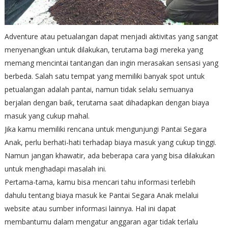
Adventure atau petualangan dapat menjadi aktivitas yang sangat
menyenangkan untuk dilakukan, terutama bagi mereka yang
memang mencintai tantangan dan ingin merasakan sensasi yang
berbeda. Salah satu tempat yang memiliki banyak spot untuk
petualangan adalah pantai, namun tidak selalu semuanya
berjalan dengan baik, terutama saat dihadapkan dengan biaya
masuk yang cukup mahal.
Jika kamu memiliki rencana untuk mengunjungi Pantai Segara
Anak, perlu berhati-hati terhadap biaya masuk yang cukup tinggi.
Namun jangan khawatir, ada beberapa cara yang bisa dilakukan
untuk menghadapi masalah ini.
Pertama-tama, kamu bisa mencari tahu informasi terlebih
dahulu tentang biaya masuk ke Pantai Segara Anak melalui
website atau sumber informasi lainnya. Hal ini dapat
membantumu dalam mengatur anggaran agar tidak terlalu