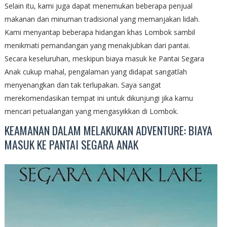
Selain itu, kami juga dapat menemukan beberapa penjual
makanan dan minuman tradisional yang memanjakan lidah.
Kami menyantap beberapa hidangan khas Lombok sambil
menikmati pemandangan yang menakjubkan dari pantai.
Secara keseluruhan, meskipun biaya masuk ke Pantai Segara
Anak cukup mahal, pengalaman yang didapat sangatlah
menyenangkan dan tak terlupakan. Saya sangat
merekomendasikan tempat ini untuk dikunjungi jika kamu
mencari petualangan yang mengasyikkan di Lombok.
KEAMANAN DALAM MELAKUKAN ADVENTURE: BIAYA
MASUK KE PANTAI SEGARA ANAK