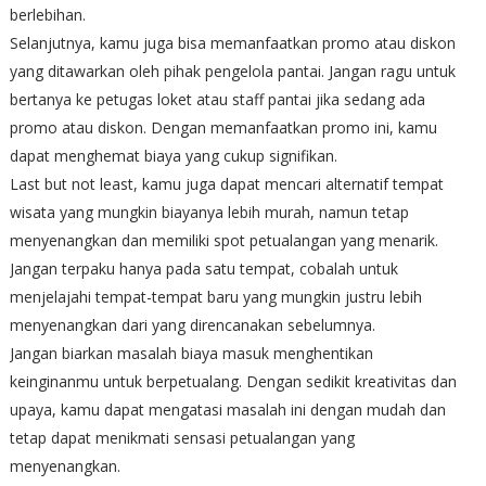
berlebihan.
Selanjutnya, kamu juga bisa memanfaatkan promo atau diskon
yang ditawarkan oleh pihak pengelola pantai. Jangan ragu untuk
bertanya ke petugas loket atau staff pantai jika sedang ada
promo atau diskon. Dengan memanfaatkan promo ini, kamu
dapat menghemat biaya yang cukup signifikan.
Last but not least, kamu juga dapat mencari alternatif tempat
wisata yang mungkin biayanya lebih murah, namun tetap
menyenangkan dan memiliki spot petualangan yang menarik.
Jangan terpaku hanya pada satu tempat, cobalah untuk
menjelajahi tempat-tempat baru yang mungkin justru lebih
menyenangkan dari yang direncanakan sebelumnya.
Jangan biarkan masalah biaya masuk menghentikan
keinginanmu untuk berpetualang. Dengan sedikit kreativitas dan
upaya, kamu dapat mengatasi masalah ini dengan mudah dan
tetap dapat menikmati sensasi petualangan yang
menyenangkan.