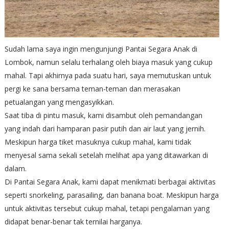
Sudah lama saya ingin mengunjungi Pantai Segara Anak di
Lombok, namun selalu terhalang oleh biaya masuk yang cukup
mahal. Tapi akhirnya pada suatu hari, saya memutuskan untuk
pergi ke sana bersama teman-teman dan merasakan
petualangan yang mengasyikkan.
Saat tiba di pintu masuk, kami disambut oleh pemandangan
yang indah dari hamparan pasir putih dan air laut yang jernih.
Meskipun harga tiket masuknya cukup mahal, kami tidak
menyesal sama sekali setelah melihat apa yang ditawarkan di
dalam.
Di Pantai Segara Anak, kami dapat menikmati berbagai aktivitas
seperti snorkeling, parasailing, dan banana boat. Meskipun harga
untuk aktivitas tersebut cukup mahal, tetapi pengalaman yang
didapat benar-benar tak ternilai harganya.