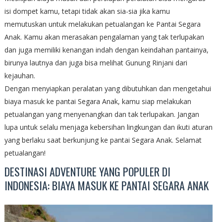
isi dompet kamu, tetapi tidak akan sia-sia jika kamu
memutuskan untuk melakukan petualangan ke Pantai Segara
Anak. Kamu akan merasakan pengalaman yang tak terlupakan
dan juga memiliki kenangan indah dengan keindahan pantainya,
birunya lautnya dan juga bisa melihat Gunung Rinjani dari
kejauhan.
Dengan menyiapkan peralatan yang dibutuhkan dan mengetahui
biaya masuk ke pantai Segara Anak, kamu siap melakukan
petualangan yang menyenangkan dan tak terlupakan. Jangan
lupa untuk selalu menjaga kebersihan lingkungan dan ikuti aturan
yang berlaku saat berkunjung ke pantai Segara Anak. Selamat
petualangan!
DESTINASI ADVENTURE YANG POPULER DI
INDONESIA: BIAYA MASUK KE PANTAI SEGARA ANAK