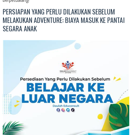
berpetualang!
PERSIAPAN YANG PERLU DILAKUKAN SEBELUM
MELAKUKAN ADVENTURE: BIAYA MASUK KE PANTAI
SEGARA ANAK