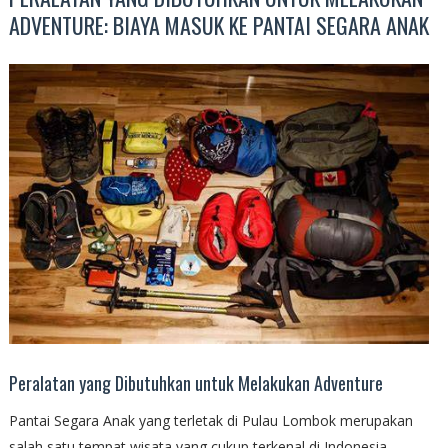
ADVENTURE: BIAYA MASUK KE PANTAI SEGARA ANAK
Peralatan yang Dibutuhkan untuk Melakukan Adventure
Pantai Segara Anak yang terletak di Pulau Lombok merupakan
salah satu tempat wisata yang cukup terkenal di Indonesia.