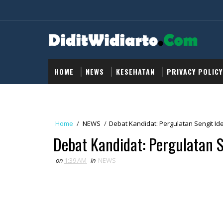
HOME
NEWS
KESEHATAN
PRIVACY POLICY
Home
/
NEWS
/
Debat Kandidat: Pergulatan Sengit Ide
Debat Kandidat: Pergulatan Se
on
1:39 AM
in
NEWS