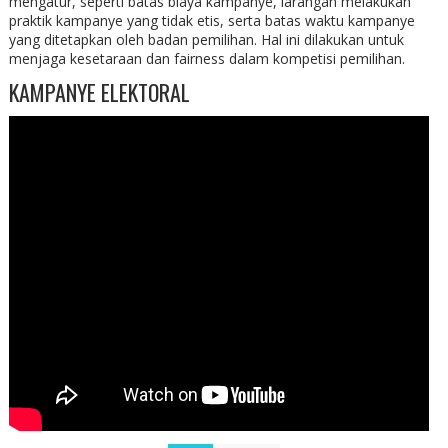
mengatur, seperti batas biaya kampanye, larangan melakukan
praktik kampanye yang tidak etis, serta batas waktu kampanye
yang ditetapkan oleh badan pemilihan. Hal ini dilakukan untuk
menjaga kesetaraan dan fairness dalam kompetisi pemilihan.
KAMPANYE ELEKTORAL