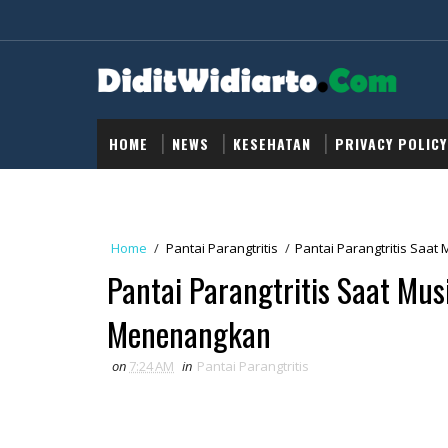
HOME
NEWS
KESEHATAN
PRIVACY POLICY
Home
/
Pantai Parangtritis
/
Pantai Parangtritis Saa
Pantai Parangtritis Saat Mu
Menenangkan
on
7:24 AM
in
Pantai Parangtritis