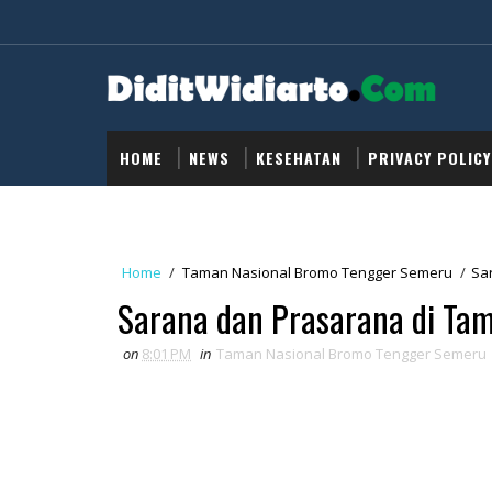
HOME
NEWS
KESEHATAN
PRIVACY POLICY
Home
/
Taman Nasional Bromo Tengger Semeru
/
Sa
Sarana dan Prasarana di Ta
on
8:01 PM
in
Taman Nasional Bromo Tengger Semeru