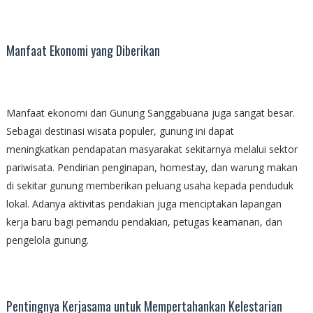
Manfaat Ekonomi yang Diberikan
Manfaat ekonomi dari Gunung Sanggabuana juga sangat besar.
Sebagai destinasi wisata populer, gunung ini dapat
meningkatkan pendapatan masyarakat sekitarnya melalui sektor
pariwisata. Pendirian penginapan, homestay, dan warung makan
di sekitar gunung memberikan peluang usaha kepada penduduk
lokal. Adanya aktivitas pendakian juga menciptakan lapangan
kerja baru bagi pemandu pendakian, petugas keamanan, dan
pengelola gunung.
Pentingnya Kerjasama untuk Mempertahankan Kelestarian