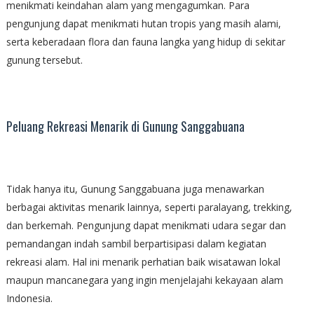
menikmati keindahan alam yang mengagumkan. Para
pengunjung dapat menikmati hutan tropis yang masih alami,
serta keberadaan flora dan fauna langka yang hidup di sekitar
gunung tersebut.
Peluang Rekreasi Menarik di Gunung Sanggabuana
Tidak hanya itu, Gunung Sanggabuana juga menawarkan
berbagai aktivitas menarik lainnya, seperti paralayang, trekking,
dan berkemah. Pengunjung dapat menikmati udara segar dan
pemandangan indah sambil berpartisipasi dalam kegiatan
rekreasi alam. Hal ini menarik perhatian baik wisatawan lokal
maupun mancanegara yang ingin menjelajahi kekayaan alam
Indonesia.