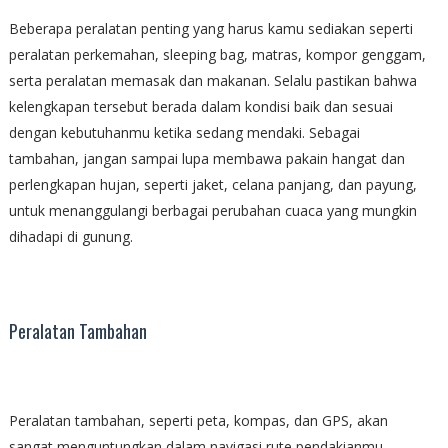
Beberapa peralatan penting yang harus kamu sediakan seperti
peralatan perkemahan, sleeping bag, matras, kompor genggam,
serta peralatan memasak dan makanan. Selalu pastikan bahwa
kelengkapan tersebut berada dalam kondisi baik dan sesuai
dengan kebutuhanmu ketika sedang mendaki. Sebagai
tambahan, jangan sampai lupa membawa pakain hangat dan
perlengkapan hujan, seperti jaket, celana panjang, dan payung,
untuk menanggulangi berbagai perubahan cuaca yang mungkin
dihadapi di gunung.
Peralatan Tambahan
Peralatan tambahan, seperti peta, kompas, dan GPS, akan
sangat menguntungkan dalam navigasi rute pendakianmu.