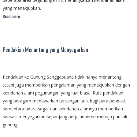
beberapa area pegunungan ini, meningkatkan keindahan alam
yang menakjubkan.
Read more
Pendakian Menantang yang Menyegarkan
Pendakian ke Gunung Sanggabuana tidak hanya menantang
tetapi juga memberikan pengalaman yang menakjubkan dengan
keindahan alam pegunungan yang luar biasa. Rute pendakian
yang beragam menawarkan tantangan unik bagi para pendaki,
sementara udara segar dan keindahan alamnya memberikan
sensasi menyegarkan sepanjang perjalananmu menuju puncak
gunung.