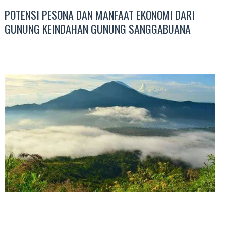
POTENSI PESONA DAN MANFAAT EKONOMI DARI
GUNUNG KEINDAHAN GUNUNG SANGGABUANA