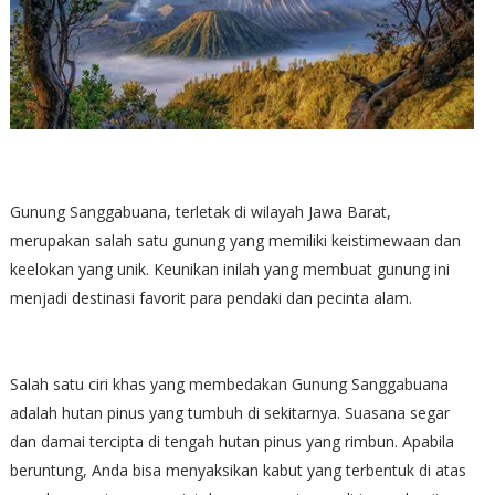
Gunung Sanggabuana, terletak di wilayah Jawa Barat,
merupakan salah satu gunung yang memiliki keistimewaan dan
keelokan yang unik. Keunikan inilah yang membuat gunung ini
menjadi destinasi favorit para pendaki dan pecinta alam.
Salah satu ciri khas yang membedakan Gunung Sanggabuana
adalah hutan pinus yang tumbuh di sekitarnya. Suasana segar
dan damai tercipta di tengah hutan pinus yang rimbun. Apabila
beruntung, Anda bisa menyaksikan kabut yang terbentuk di atas