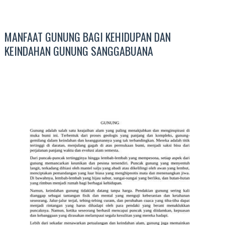
MANFAAT GUNUNG BAGI KEHIDUPAN DAN
KEINDAHAN GUNUNG SANGGABUANA