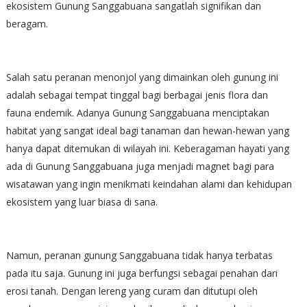
ekosistem Gunung Sanggabuana sangatlah signifikan dan
beragam.
Salah satu peranan menonjol yang dimainkan oleh gunung ini
adalah sebagai tempat tinggal bagi berbagai jenis flora dan
fauna endemik. Adanya Gunung Sanggabuana menciptakan
habitat yang sangat ideal bagi tanaman dan hewan-hewan yang
hanya dapat ditemukan di wilayah ini. Keberagaman hayati yang
ada di Gunung Sanggabuana juga menjadi magnet bagi para
wisatawan yang ingin menikmati keindahan alami dan kehidupan
ekosistem yang luar biasa di sana.
Namun, peranan gunung Sanggabuana tidak hanya terbatas
pada itu saja. Gunung ini juga berfungsi sebagai penahan dari
erosi tanah. Dengan lereng yang curam dan ditutupi oleh