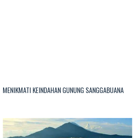
MENIKMATI KEINDAHAN GUNUNG SANGGABUANA