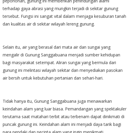
pepohonan, gunung ini memberikan perlindungan alami
terhadap gaya abrasi yang mungkin terjadi di sekitar gunung
tersebut. Fungsi ini sangat vital dalam menjaga kesuburan tanah
dan kualitas air di sekitar wilayah lereng gunung.
Selain itu, air yang berasal dari mata air dan sungai yang
mengalir di Gunung Sanggabuana menjadi sumber kehidupan
bagi masyarakat setempat. Aliran sungai yang bermula dari
gunung ini melintasi wilayah sekitar dan menyediakan pasokan
air bersih untuk kebutuhan pertanian dan sehari-hari.
Tidak hanya itu, Gunung Sanggabuana juga menawarkan
keindahan alam yang luar biasa. Pemandangan yang spektakuler
terutama saat matahari terbit atau terbenam dapat dinikmati di
puncak gunung ini. Keindahan alam ini menjadi daya tarik bagi
para pendaki dan pecinta alam yang ingin menikmati