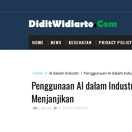
HOME
NEWS
KESEHATAN
PRIVACY POLICY
Home
/
AI dalam Industri
/
Penggunaan AI dalam Indus
Penggunaan AI dalam Industr
Menjanjikan
on
5:44 AM
in
AI dalam Industri