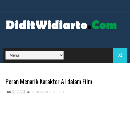
Peran Menarik Karakter AI dalam Film
on
9:12 AM
in
character ai in film