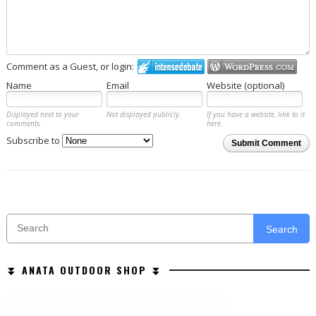
Comment as a Guest, or login:
Name
Email
Website (optional)
Displayed next to your
Not displayed publicly.
If you have a website, link to it
comments.
here.
Subscribe to
Submit Comment
Search
⏬ ANATA OUTDOOR SHOP ⏬