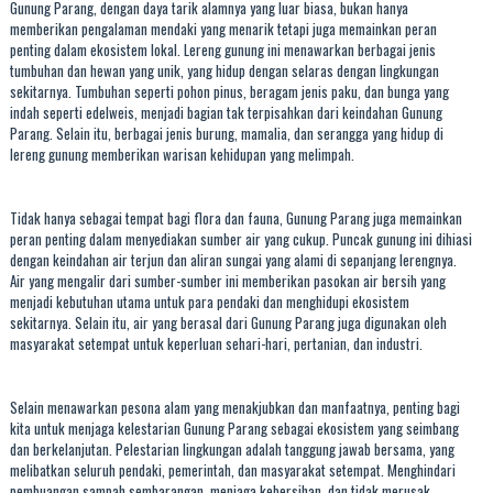
Gunung Parang
, dengan daya tarik alamnya yang luar biasa, bukan hanya
memberikan pengalaman mendaki yang menarik tetapi juga memainkan peran
penting dalam ekosistem lokal. Lereng gunung ini menawarkan berbagai jenis
tumbuhan dan hewan yang unik, yang hidup dengan selaras dengan lingkungan
sekitarnya. Tumbuhan seperti pohon pinus, beragam jenis paku, dan bunga yang
indah seperti edelweis, menjadi bagian tak terpisahkan dari keindahan Gunung
Parang. Selain itu, berbagai jenis burung, mamalia, dan serangga yang hidup di
lereng gunung memberikan warisan kehidupan yang melimpah.
Tidak hanya sebagai tempat bagi flora dan fauna, Gunung Parang juga memainkan
peran penting dalam menyediakan sumber air yang cukup. Puncak gunung ini dihiasi
dengan keindahan air terjun dan aliran sungai yang alami di sepanjang lerengnya.
Air yang mengalir dari sumber-sumber ini memberikan pasokan air bersih yang
menjadi kebutuhan utama untuk para pendaki dan menghidupi ekosistem
sekitarnya. Selain itu, air yang berasal dari Gunung Parang juga digunakan oleh
masyarakat setempat untuk keperluan sehari-hari, pertanian, dan industri.
Selain menawarkan pesona alam yang menakjubkan dan manfaatnya, penting bagi
kita untuk menjaga kelestarian Gunung Parang sebagai ekosistem yang seimbang
dan berkelanjutan. Pelestarian lingkungan adalah tanggung jawab bersama, yang
melibatkan seluruh pendaki, pemerintah, dan masyarakat setempat. Menghindari
pembuangan sampah sembarangan, menjaga kebersihan, dan tidak merusak