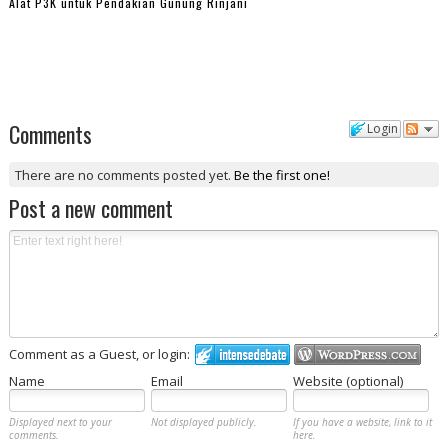
Alat P3K untuk Pendakian Gunung Rinjani
Comments
Login
There are no comments posted yet.
Be the first one!
Post a new comment
Comment as a Guest, or login:
Name
Email
Website (optional)
Displayed next to your
Not displayed publicly.
If you have a website, link to it
comments.
here.