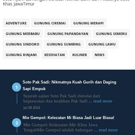
Khas JawaTimur
ADVENTURE
GUNUNG CIREMAI
GUNUNG MERAPI
GUNUNG MERBABU
GUNUNG PAPANDAYAN
GUNUNG SEMERU
GUNUNG SINDORO
GUNUNG SUMBING
GUNUNG LAWU
GUNUNG RINJANI
KESEHATAN
KULINER
NEWS
Soto Pak Sadi: Nikmatnya Kuah Gurih dan Daging
Sapi Empuk
Sejarah sajian Soto Pak Sadi dimulai dari
kepiawaian dan keahlian Pak Sadi
... read more
Jul 28 2026
Mie Gempol: Kelezatan Mi Biasa Jadi Luar Biasa!
Mie Gempol: Kelezatan Mie Khas Jawa
TengahMie Gempol adalah hidangan
... read more