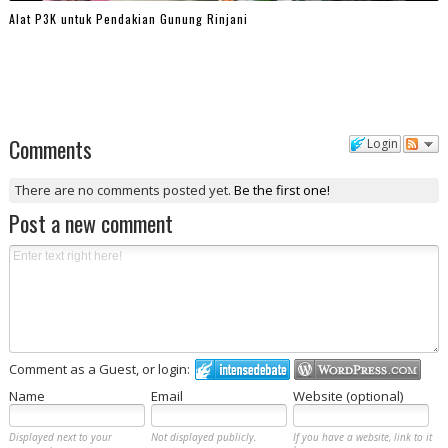
Alat P3K untuk Pendakian Gunung Rinjani
Comments
Login
There are no comments posted yet.
Be the first one!
Post a new comment
Comment as a Guest, or login:
Name
Email
Website (optional)
Displayed next to your
Not displayed publicly.
If you have a website, link to it