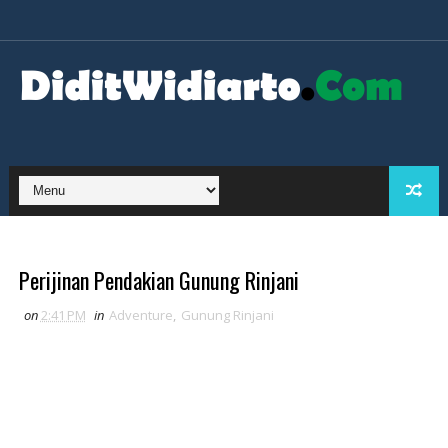
Perijinan Pendakian Gunung Rinjani
on
2:41 PM
in
Adventure
,
Gunung Rinjani