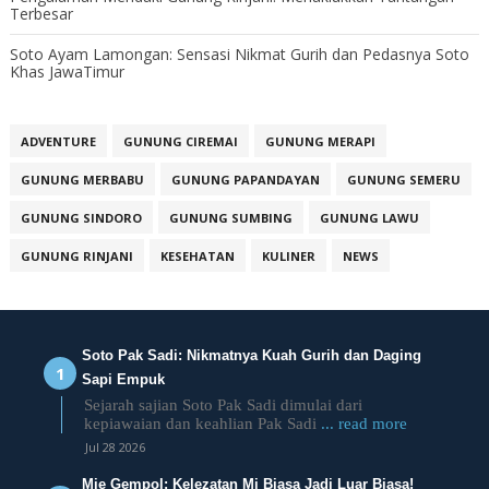
Terbesar
Soto Ayam Lamongan: Sensasi Nikmat Gurih dan Pedasnya Soto
Khas JawaTimur
ADVENTURE
GUNUNG CIREMAI
GUNUNG MERAPI
GUNUNG MERBABU
GUNUNG PAPANDAYAN
GUNUNG SEMERU
GUNUNG SINDORO
GUNUNG SUMBING
GUNUNG LAWU
GUNUNG RINJANI
KESEHATAN
KULINER
NEWS
Soto Pak Sadi: Nikmatnya Kuah Gurih dan Daging
Sapi Empuk
Sejarah sajian Soto Pak Sadi dimulai dari
kepiawaian dan keahlian Pak Sadi
... read more
Jul 28 2026
Mie Gempol: Kelezatan Mi Biasa Jadi Luar Biasa!