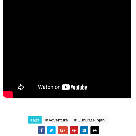
Tags
# Adventure
# Gunung Rinjani