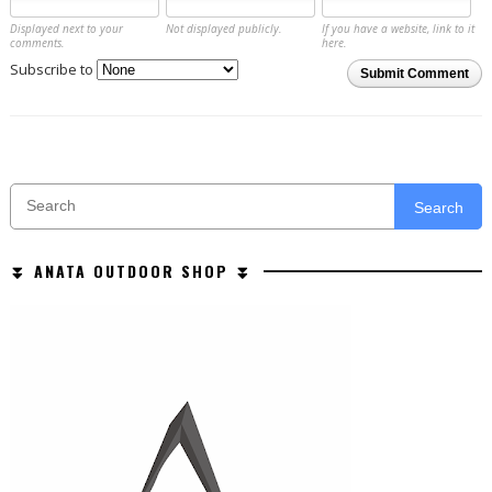
Displayed next to your
Not displayed publicly.
If you have a website, link to it
comments.
here.
Subscribe to
Submit Comment
Search
⏬ ANATA OUTDOOR SHOP ⏬