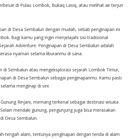
rbesar di Pulau Lombok, Bukaq Lasiq, atau melihat air terjun
pan di Desa Sembalun dengan mudah, sebab penginapan ini
bok. Bagi kamu yang ingin menjelajahi sisi tradisional
 Sejarah Adventure: Penginapan di Desa Sembalun adalah
erasa nyaman selama liburanmu di sana.
an di Sembalun atau mengeksplorasi sejarah Lombok Timur,
ginapan di Desa Sembalun sebagai penginapanmu. Kamu pasti
elama menginap di sini.
 Gunung Rinjani, memang terkenal sebagai destinasi wisata
Selain mendaki gunung, pengunjung juga bisa merasakan
k di Desa Sembalun.
gah-tengah alam, tentunya penginapan dengan tenda di alam