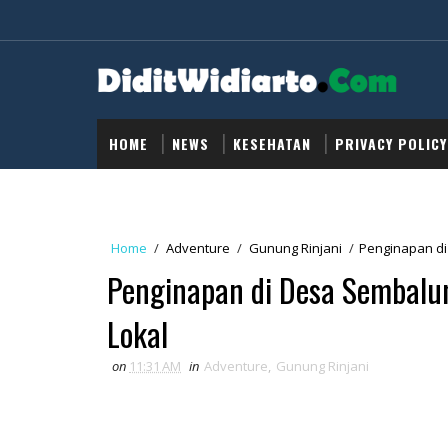
HOME
NEWS
KESEHATAN
PRIVACY POLICY
Home
/
Adventure
/
Gunung Rinjani
/
Penginapan di
Penginapan di Desa Sembalun
Lokal
on
11:31 AM
in
Adventure
,
Gunung Rinjani