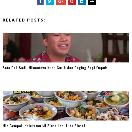
RELATED POSTS:
Soto Pak Sadi: Nikmatnya Kuah Gurih dan Daging Sapi Empuk
Mie Gempol: Kelezatan Mi Biasa Jadi Luar Biasa!