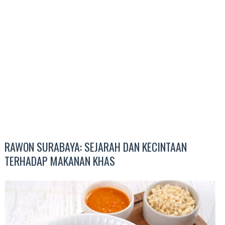
RAWON SURABAYA: SEJARAH DAN KECINTAAN
TERHADAP MAKANAN KHAS