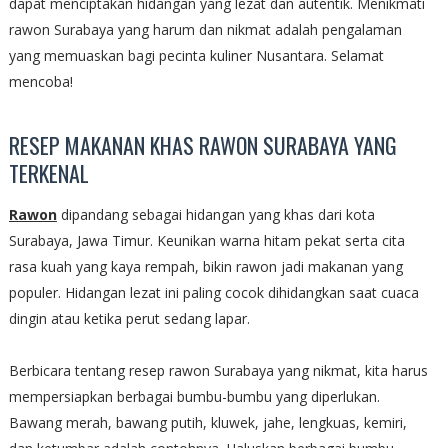
dapat menciptakan hidangan yang lezat dan autentik. Menikmati
rawon Surabaya yang harum dan nikmat adalah pengalaman
yang memuaskan bagi pecinta kuliner Nusantara. Selamat
mencoba!
RESEP MAKANAN KHAS RAWON SURABAYA YANG
TERKENAL
Rawon
dipandang sebagai hidangan yang khas dari kota
Surabaya, Jawa Timur. Keunikan warna hitam pekat serta cita
rasa kuah yang kaya rempah, bikin rawon jadi makanan yang
populer. Hidangan lezat ini paling cocok dihidangkan saat cuaca
dingin atau ketika perut sedang lapar.
Berbicara tentang resep rawon Surabaya yang nikmat, kita harus
mempersiapkan berbagai bumbu-bumbu yang diperlukan.
Bawang merah, bawang putih, kluwek, jahe, lengkuas, kemiri,