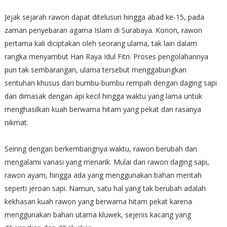
Jejak sejarah rawon dapat ditelusuri hingga abad ke-15, pada
zaman penyebaran agama Islam di Surabaya. Konon, rawon
pertama kali diciptakan oleh seorang ulama, tak lain dalam
rangka menyambut Hari Raya Idul Fitri. Proses pengolahannya
pun tak sembarangan, ulama tersebut menggabungkan
sentuhan khusus dari bumbu-bumbu rempah dengan daging sapi
dan dimasak dengan api kecil hingga waktu yang lama untuk
menghasilkan kuah berwarna hitam yang pekat dan rasanya
nikmat.
Seiring dengan berkembangnya waktu, rawon berubah dan
mengalami variasi yang menarik. Mulai dari rawon daging sapi,
rawon ayam, hingga ada yang menggunakan bahan mentah
seperti jeroan sapi. Namun, satu hal yang tak berubah adalah
kekhasan kuah rawon yang berwarna hitam pekat karena
menggunakan bahan utama kluwek, sejenis kacang yang