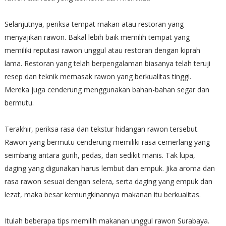
Selanjutnya, periksa tempat makan atau restoran yang
menyajikan rawon. Bakal lebih baik memilih tempat yang
memiliki reputasi rawon unggul atau restoran dengan kiprah
lama. Restoran yang telah berpengalaman biasanya telah teruji
resep dan teknik memasak rawon yang berkualitas tinggi.
Mereka juga cenderung menggunakan bahan-bahan segar dan
bermutu.
Terakhir, periksa rasa dan tekstur hidangan rawon tersebut.
Rawon yang bermutu cenderung memiliki rasa cemerlang yang
seimbang antara gurih, pedas, dan sedikit manis. Tak lupa,
daging yang digunakan harus lembut dan empuk. Jika aroma dan
rasa rawon sesuai dengan selera, serta daging yang empuk dan
lezat, maka besar kemungkinannya makanan itu berkualitas.
Itulah beberapa tips memilih makanan unggul rawon Surabaya.