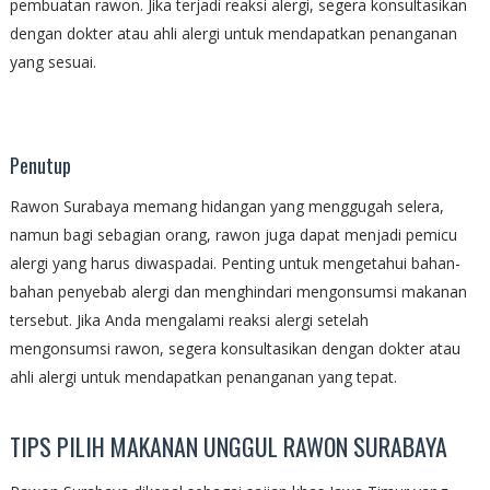
pembuatan rawon. Jika terjadi reaksi alergi, segera konsultasikan
dengan dokter atau ahli alergi untuk mendapatkan penanganan
yang sesuai.
Penutup
Rawon Surabaya memang hidangan yang menggugah selera,
namun bagi sebagian orang, rawon juga dapat menjadi pemicu
alergi yang harus diwaspadai. Penting untuk mengetahui bahan-
bahan penyebab alergi dan menghindari mengonsumsi makanan
tersebut. Jika Anda mengalami reaksi alergi setelah
mengonsumsi rawon, segera konsultasikan dengan dokter atau
ahli alergi untuk mendapatkan penanganan yang tepat.
TIPS PILIH MAKANAN UNGGUL RAWON SURABAYA