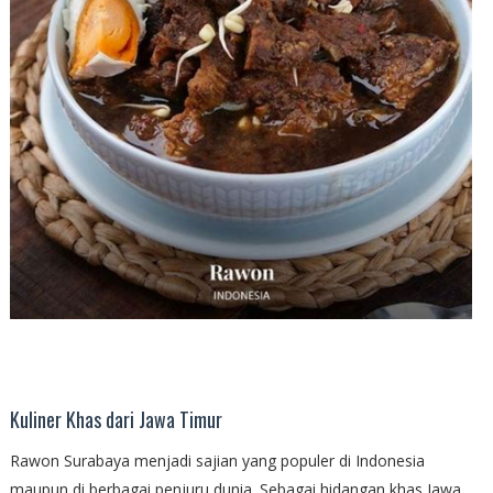
Kuliner Khas dari Jawa Timur
Rawon Surabaya menjadi sajian yang populer di Indonesia
maupun di berbagai penjuru dunia. Sebagai hidangan khas Jawa