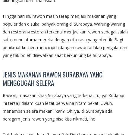
dikeringkan dan dihaluskan.
Hingga hari ini, rawon masih tetap menjadi makanan yang
populer dan disukai banyak orang di Surabaya. Warung-warung
dan restoran-restoran terkenal menjadikan rawon sebagai salah
satu menu utama mereka dengan cita rasa yang otentik. Bagi
penikmat kuliner, mencicipi hidangan rawon adalah pengalaman
yang tak boleh dilewatkan saat berkunjung ke Surabaya.
JENIS MAKANAN RAWON SURABAYA YANG
MENGGUGAH SELERA
Rawon, masakan khas Surabaya yang terkenal itu, ya! Kudapan
ini tersaji dalam kuah lezat berwarna hitam pekat. Uwuh,
menambah selera makan, 'kan?! Oh iya, di Surabaya ada
beragam jenis rawon yang bisa kita nikmati, lho!
Tak boleh dilewatkan, Rawon Pak Sido hadir dengan kelebihan