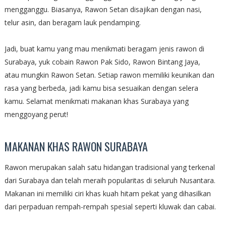
mengganggu. Biasanya, Rawon Setan disajikan dengan nasi,
telur asin, dan beragam lauk pendamping.
Jadi, buat kamu yang mau menikmati beragam jenis rawon di
Surabaya, yuk cobain Rawon Pak Sido, Rawon Bintang Jaya,
atau mungkin Rawon Setan. Setiap rawon memiliki keunikan dan
rasa yang berbeda, jadi kamu bisa sesuaikan dengan selera
kamu. Selamat menikmati makanan khas Surabaya yang
menggoyang perut!
MAKANAN KHAS RAWON SURABAYA
Rawon merupakan salah satu hidangan tradisional yang terkenal
dari Surabaya dan telah meraih popularitas di seluruh Nusantara.
Makanan ini memiliki ciri khas kuah hitam pekat yang dihasilkan
dari perpaduan rempah-rempah spesial seperti kluwak dan cabai.