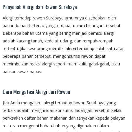
Penyebab Alergi dari Rawon Surabaya
Alergi terhadap rawon Surabaya umumnya disebabkan oleh
bahan-bahan tertentu yang terdapat dalam hidangan tersebut.
Beberapa bahan utama yang sering menjadi pemicu alergi
adalah kacang tanah, kedelai, udang, dan rempah-rempah
tertentu. Jika seseorang memiliki alergi terhadap salah satu atau
beberapa bahan tersebut, mengonsumsi rawon dapat
menimbulkan reaksi alergi seperti ruam kulit, gatal-gatal, atau
bahkan sesak napas.
Cara Mengatasi Alergi dari Rawon
Jika Anda mengalami alergi terhadap rawon Surabaya, yang
terbaik adalah menghindari konsumsi hidangan tersebut. Selalu
periksakan daftar bahan makanan dan tanyakan kepada pelayan
restoran mengenai bahan-bahan yang digunakan dalam