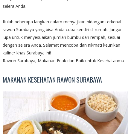
selera Anda.
Itulah beberapa langkah dalam menyajikan hidangan terkenal
rawon Surabaya yang bisa Anda coba sendiri di rumah. Jangan
lupa untuk menyesuaikan jumlah bumbu dan rempah, sesuai
dengan selera Anda. Selamat mencoba dan nikmati keunikan
kuliner khas Surabaya ini!
Rawon Surabaya, Makanan Enak dan Baik untuk Kesehatanmu
MAKANAN KESEHATAN RAWON SURABAYA