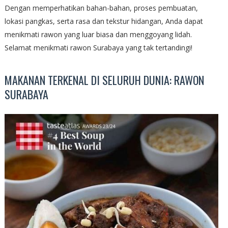
Dengan memperhatikan bahan-bahan, proses pembuatan,
lokasi pangkas, serta rasa dan tekstur hidangan, Anda dapat
menikmati rawon yang luar biasa dan menggoyang lidah.
Selamat menikmati rawon Surabaya yang tak tertandingi!
MAKANAN TERKENAL DI SELURUH DUNIA: RAWON
SURABAYA