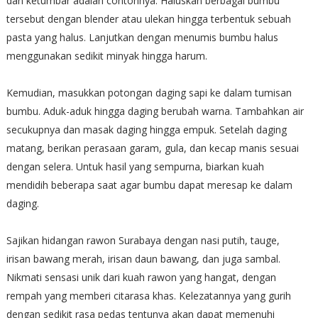
dan ketumbar adalah contohnya. Haluskan berbagai bumbu
tersebut dengan blender atau ulekan hingga terbentuk sebuah
pasta yang halus. Lanjutkan dengan menumis bumbu halus
menggunakan sedikit minyak hingga harum.
Kemudian, masukkan potongan daging sapi ke dalam tumisan
bumbu. Aduk-aduk hingga daging berubah warna. Tambahkan air
secukupnya dan masak daging hingga empuk. Setelah daging
matang, berikan perasaan garam, gula, dan kecap manis sesuai
dengan selera. Untuk hasil yang sempurna, biarkan kuah
mendidih beberapa saat agar bumbu dapat meresap ke dalam
daging.
Sajikan hidangan rawon Surabaya dengan nasi putih, tauge,
irisan bawang merah, irisan daun bawang, dan juga sambal.
Nikmati sensasi unik dari kuah rawon yang hangat, dengan
rempah yang memberi citarasa khas. Kelezatannya yang gurih
dengan sedikit rasa pedas tentunya akan dapat memenuhi