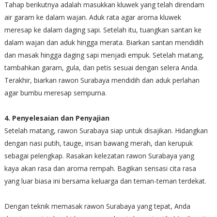
Tahap berikutnya adalah masukkan kluwek yang telah direndam
air garam ke dalam wajan. Aduk rata agar aroma kluwek
meresap ke dalam daging sapi. Setelah itu, tuangkan santan ke
dalam wajan dan aduk hingga merata. Biarkan santan mendidih
dan masak hingga daging sapi menjadi empuk. Setelah matang,
tambahkan garam, gula, dan petis sesuai dengan selera Anda.
Terakhir, biarkan rawon Surabaya mendidih dan aduk perlahan
agar bumbu meresap sempurna.
4. Penyelesaian dan Penyajian
Setelah matang, rawon Surabaya siap untuk disajikan. Hidangkan
dengan nasi putih, tauge, irisan bawang merah, dan kerupuk
sebagai pelengkap. Rasakan kelezatan rawon Surabaya yang
kaya akan rasa dan aroma rempah. Bagikan sensasi cita rasa
yang luar biasa ini bersama keluarga dan teman-teman terdekat.
Dengan teknik memasak rawon Surabaya yang tepat, Anda