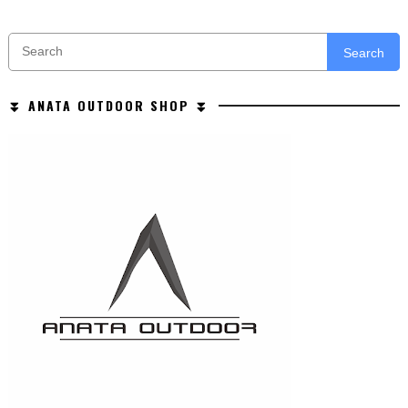
Search
⏬ ANATA OUTDOOR SHOP ⏬