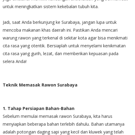
untuk meningkatkan sistem kekebalan tubuh kita.
Jadi, saat Anda berkunjung ke Surabaya, jangan lupa untuk
mencoba makanan khas daerah ini. Pastikan Anda mencari
warung rawon yang terkenal di sekitar kota agar bisa menikmati
cita rasa yang otentik. Bersiaplah untuk menyelami kenikmatan
cita rasa yang gurih, lezat, dan memberikan kepuasan pada
selera Anda!
Teknik Memasak Rawon Surabaya
1. Tahap Persiapan Bahan-Bahan
Sebelum memulai memasak rawon Surabaya, kita harus
menyiapkan beberapa bahan terlebih dahulu. Bahan utamanya
adalah potongan daging sapi yang kecil dan kluwek yang telah