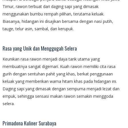
Timur, rawon terbuat dari daging sapi yang dimasak
menggunakan bumbu rempah pilihan, terutama keluak.
Biasanya, hidangan ini disajikan bersama dengan nasi putih,
tauge, telur asin, sambal, dan kerupuk.
Rasa yang Unik dan Menggugah Selera
Keunikan rasa rawon menjadi daya tarik utama yang
membuatnya sangat digemari. Kuah rawon memiliki cita rasa
gurih dengan sentuhan pahit yang khas, berkat penggunaan
keluak yang memberikan warna hitam khas pada hidangan ini.
Daging sapi yang dimasak dengan sempurna menjadi lezat dan
empuk, sehingga sensasi makan rawon semakin menggoda
selera.
Primadona Kuliner Surabaya