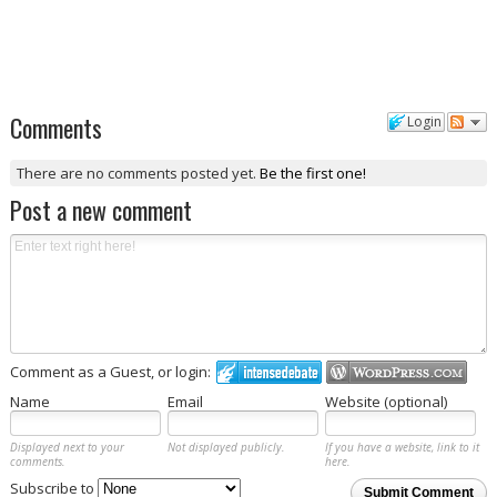
Comments
Login
There are no comments posted yet.
Be the first one!
Post a new comment
Comment as a Guest, or login:
Name
Email
Website (optional)
Displayed next to your
Not displayed publicly.
If you have a website, link to it
comments.
here.
Subscribe to
Submit Comment