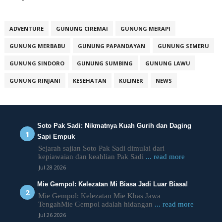
ADVENTURE
GUNUNG CIREMAI
GUNUNG MERAPI
GUNUNG MERBABU
GUNUNG PAPANDAYAN
GUNUNG SEMERU
GUNUNG SINDORO
GUNUNG SUMBING
GUNUNG LAWU
GUNUNG RINJANI
KESEHATAN
KULINER
NEWS
Soto Pak Sadi: Nikmatnya Kuah Gurih dan Daging
Sapi Empuk
Sejarah sajian Soto Pak Sadi dimulai dari
kepiawaian dan keahlian Pak Sadi
... read more
Jul 28 2026
Mie Gempol: Kelezatan Mi Biasa Jadi Luar Biasa!
Mie Gempol: Kelezatan Mie Khas Jawa
TengahMie Gempol adalah hidangan
... read more
Jul 26 2026