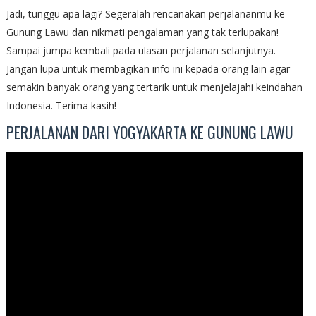
Jadi, tunggu apa lagi? Segeralah rencanakan perjalananmu ke
Gunung Lawu dan nikmati pengalaman yang tak terlupakan!
Sampai jumpa kembali pada ulasan perjalanan selanjutnya.
Jangan lupa untuk membagikan info ini kepada orang lain agar
semakin banyak orang yang tertarik untuk menjelajahi keindahan
Indonesia. Terima kasih!
PERJALANAN DARI YOGYAKARTA KE GUNUNG LAWU