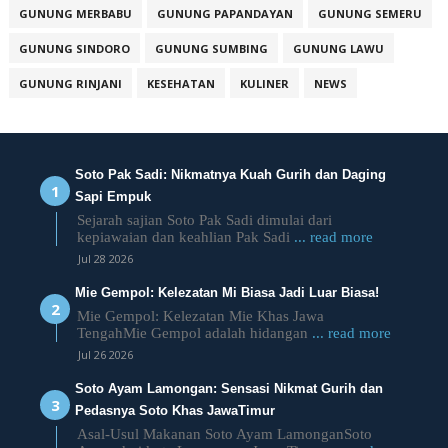
GUNUNG MERBABU
GUNUNG PAPANDAYAN
GUNUNG SEMERU
GUNUNG SINDORO
GUNUNG SUMBING
GUNUNG LAWU
GUNUNG RINJANI
KESEHATAN
KULINER
NEWS
Soto Pak Sadi: Nikmatnya Kuah Gurih dan Daging
Sapi Empuk
Sejarah sajian Soto Pak Sadi dimulai dari
kepiawaian dan keahlian Pak Sadi
... read more
Jul 28 2026
Mie Gempol: Kelezatan Mi Biasa Jadi Luar Biasa!
Mie Gempol: Kelezatan Mie Khas Jawa
TengahMie Gempol adalah hidangan
... read more
Jul 26 2026
Soto Ayam Lamongan: Sensasi Nikmat Gurih dan
Pedasnya Soto Khas JawaTimur
Asal-Usul Makanan Soto Ayam LamonganSoto