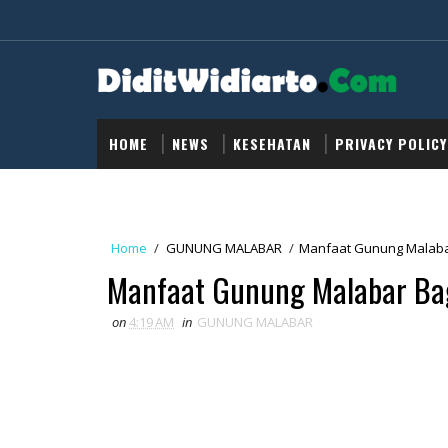
HOME
NEWS
KESEHATAN
PRIVACY POLICY
Home
/
GUNUNG MALABAR
/
Manfaat Gunung Malabar
Manfaat Gunung Malabar Bag
on
4:19 AM
in
GUNUNG MALABAR